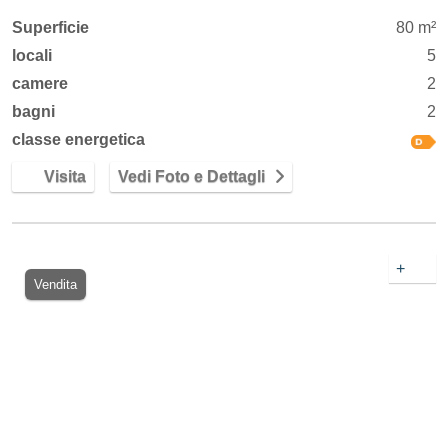
Superficie
80 m²
locali
5
camere
2
bagni
2
classe energetica
Visita
Vedi Foto e Dettagli
+
Vendita