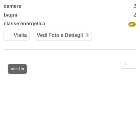
camere
2
bagni
2
classe energetica
Visita
Vedi Foto e Dettagli
+
Vendita