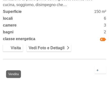
cucina, soggiorno, disimpegno che…
Superficie
150 m²
locali
6
camere
3
bagni
2
classe energetica
Visita
Vedi Foto e Dettagli
+
Vendita