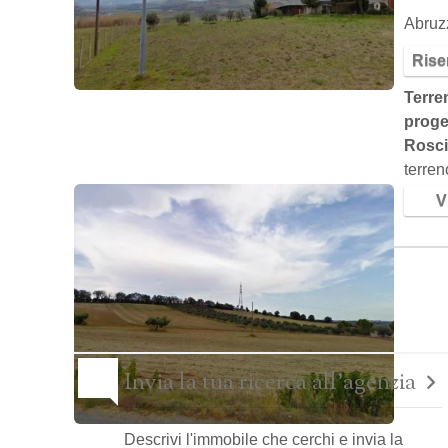
Abru
Rise
Terre
proget
Rosc
terren
roscia
Vi
Pagina 1
2
3
4
5
Invia la tua ricerca all'agenzia
Descrivi l'immobile che cerchi e invia la