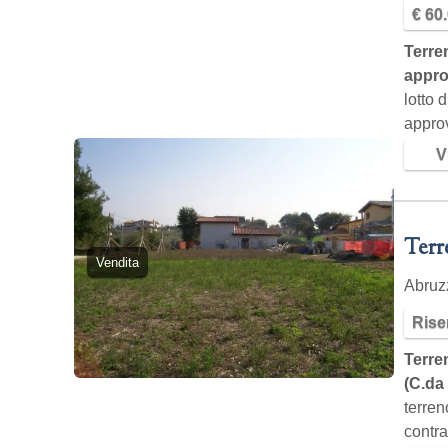
€ 60.
Terre
appro
lotto 
approv
di…
Vi
Terre
Vendita
Abru
Rise
Terren
(C.da
terren
contr