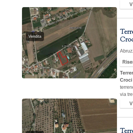
Vi
Terr
Vendita
Croc
Abru
Rise
Terren
Croci
terren
via tr
Vi
Terr