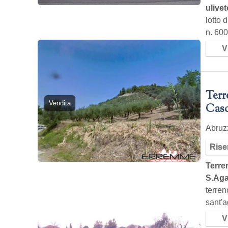
ulivet
lotto 
n. 600 
Vi
Terr
Vendita
Casc
Abru
Rise
Terre
S.Aga
terren
sant'a
Vi