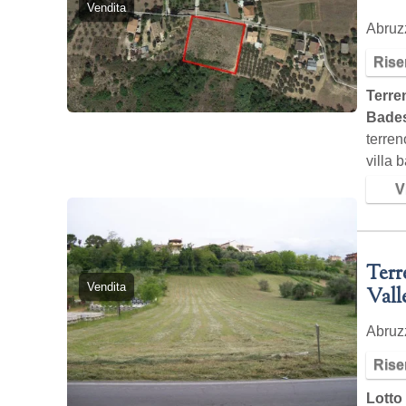
Vendita
Abru
Rise
Terren
Bades
terren
villa 
strad
Vi
Terr
Vendita
Vall
Abru
Rise
Lotto 