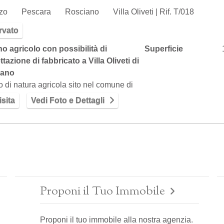
zzo
Pescara
Rosciano
Villa Oliveti | Rif. T/018
rvato
no agricolo con possibilità di
Superficie
tazione di fabbricato a Villa Oliveti di
iano
o di natura agricola sito nel comune di
no, frazione villa oliveti. l'ampiezza…
sita
Vedi Foto e Dettagli
Proponi il Tuo Immobile
Proponi il tuo immobile alla nostra agenzia.