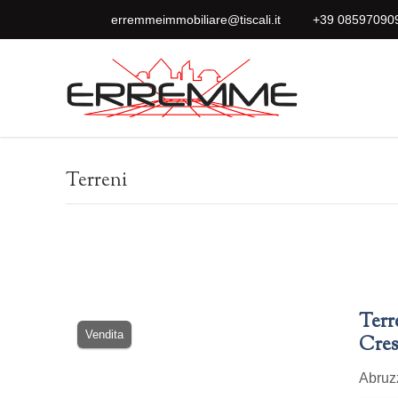
erremmeimmobiliare@tiscali.it
+39 08597090
Terreni
Terr
Vendita
Cres
Abru