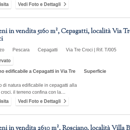
sita
Vedi Foto e Dettagli
eni in vendita 5160 m², Cepagatti, località Via Tr
i
zzo
Pescara
Cepagatti
Via Tre Croci | Rif. T/005
rvato
o edificabile a Cepagatti in Via Tre
Superficie
o di natura edificabile in cepagatti alla
e croci. il terreno confina con la…
sita
Vedi Foto e Dettagli
eni in vendita 2630 m², Rosciano, località Villa 