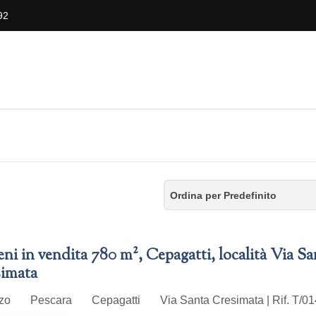
92
Ordina per Predefinito
eni in vendita 780 m², Cepagatti, località Via Sa
imata
zzo
Pescara
Cepagatti
Via Santa Cresimata | Rif. T/01