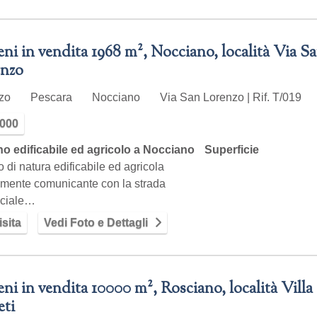
eni in vendita 1968 m², Nocciano, località Via S
nzo
zzo
Pescara
Nocciano
Via San Lorenzo | Rif. T/019
.000
no edificabile ed agricolo a Nocciano
Superficie
o di natura edificabile ed agricola
amente comunicante con la strada
nciale…
sita
Vedi Foto e Dettagli
eni in vendita 10000 m², Rosciano, località Villa
eti