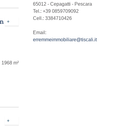
65012
-
Cepagatti
-
Pescara
Tel.:
+39 0859709092
Cell.: 3384710426
an
+
Email:
erremmeimmobiliare@tiscali.it
1968 m²
+