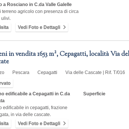
o a Rosciano in C.da Valle Galelle
di terreno agricolo con presenza di circa
ulivi.
sita
Vedi Foto e Dettagli
eni in vendita 1653 m², Cepagatti, località Via de
ate
zzo
Pescara
Cepagatti
Via delle Cascate | Rif. T/016
rvato
no edificabile a Cepagatti in C.da
Superficie
ta
o edificabile in cepagatti, frazione
gata, in via delle cascate.
sita
Vedi Foto e Dettagli