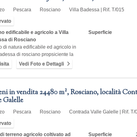
zzo
Pescara
Rosciano
Villa Badessa | Rif. T/015
rvato
o edificabile e agricolo a Villa
Superficie
sa di Rosciano
o di natura edificabile ed agricolo in
badessa di rosciano propsiciente la
a…
sita
Vedi Foto e Dettagli
eni in vendita 24480 m², Rosciano, località Con
e Galelle
zzo
Pescara
Rosciano
Contrada Valle Galelle | Rif. T/
rvato
di terreno agricolo coltivato ad
Superficie