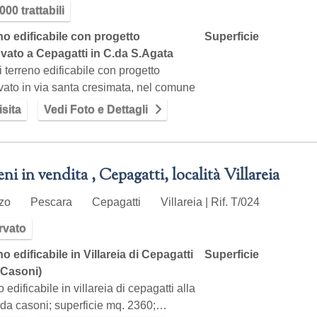
000 trattabili
no edificabile con progetto
Superficie
vato a Cepagatti in C.da S.Agata
di terreno edificabile con progetto
ato in via santa cresimata, nel comune
sita
Vedi Foto e Dettagli
ni in vendita , Cepagatti, località Villareia
zzo
Pescara
Cepagatti
Villareia | Rif. T/024
rvato
o edificabile in Villareia di Cepagatti
Superficie
 Casoni)
o edificabile in villareia di cepagatti alla
ada casoni; superficie mq. 2360;…