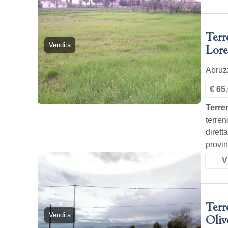
Terr
Vendita
Lore
Abru
€ 65
Terre
terren
dirett
provi
Vi
Terr
Vendita
Oliv