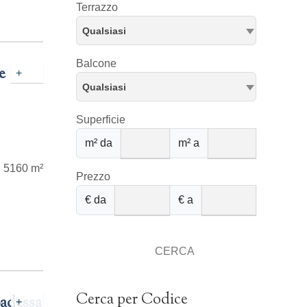
Terrazzo
Qualsiasi
Balcone
e
+
Qualsiasi
Superficie
m² da
m² a
5160 m²
Prezzo
€ da
€ a
CERCA
Cerca per Codice
Badessa
+