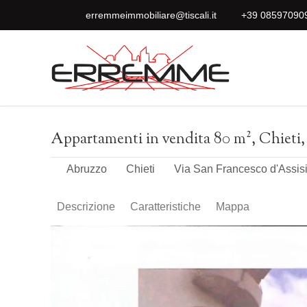
erremmeimmobiliare@tiscali.it
+39 08597090
Appartamenti in vendita 80 m², Chieti, 
Abruzzo
Chieti
Via San Francesco d'Assis
Descrizione
Caratteristiche
Mappa