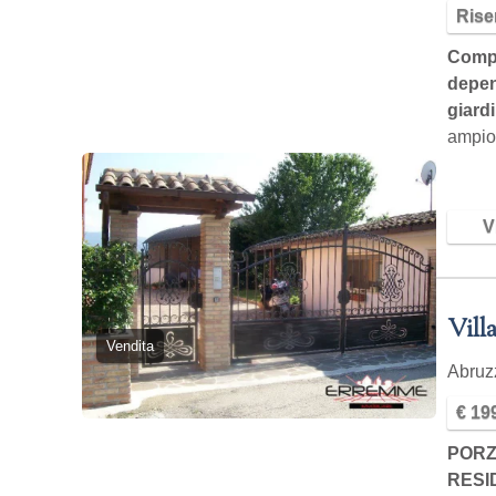
Rise
Compe
depend
giardi
ampio 
cepaga
è…
Vi
Villa
Vendita
Abru
€ 19
PORZ
RESI