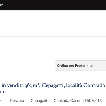
92
Ordina per Predefinito
a in vendita 363 m², Cepagatti, località Contrada
oni
zzo
Pescara
Cepagatti
Contrada Casoni | Rif. V/013