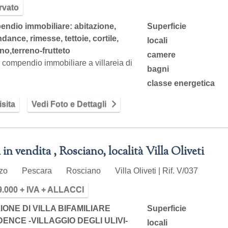
rvato
ndio immobiliare: abitazione,
Superficie
ance, rimesse, tettoie, cortile,
locali
no,terreno-frutteto
camere
compendio immobiliare a villareia di
bagni
tti, in via eleonora duse l'abitazione
classe energetica
sita
Vedi Foto e Dettagli
 in vendita , Rosciano, località Villa Oliveti
zzo
Pescara
Rosciano
Villa Oliveti | Rif. V/037
9.000 + IVA + ALLACCI
IONE DI VILLA BIFAMILIARE
Superficie
DENCE -VILLAGGIO DEGLI ULIVI-
locali