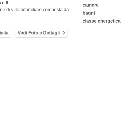
5 e 6
camere
ne di villa bifamiliare composta da
bagni
terra con ingresso nella zona giorno
classe energetica
ta…
sita
Vedi Foto e Dettagli