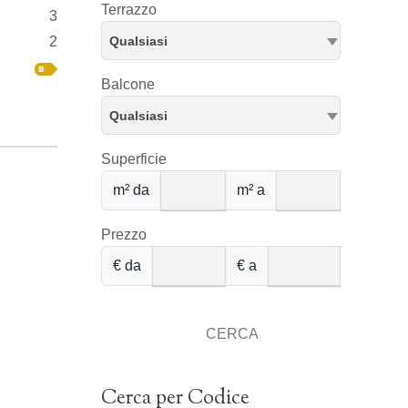
Terrazzo
3
2
Qualsiasi
Balcone
Qualsiasi
Superficie
m² da
m² a
Prezzo
€ da
€ a
CERCA
Cerca per Codice