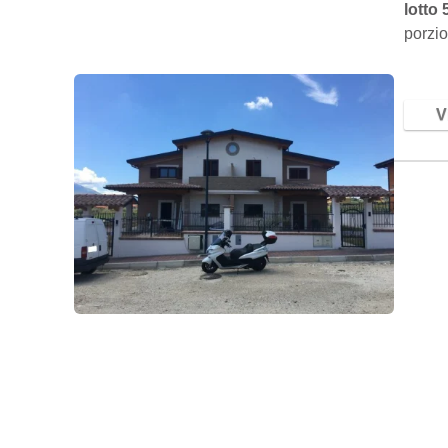
lotto 
porzio
piano 
forma
Vi