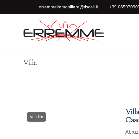
erremmeimmobiliare@tiscali.it
+39 08597090
Villa
Vill
Vendita
Cas
Abru