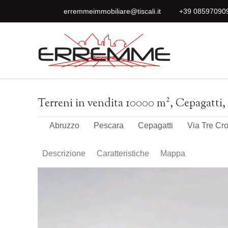
erremmeimmobiliare@tiscali.it
+39 08597090
Terreni in vendita 10000 m², Cepagatti, 
Abruzzo
Pescara
Cepagatti
Via Tre Cro
Descrizione
Caratteristiche
Mappa